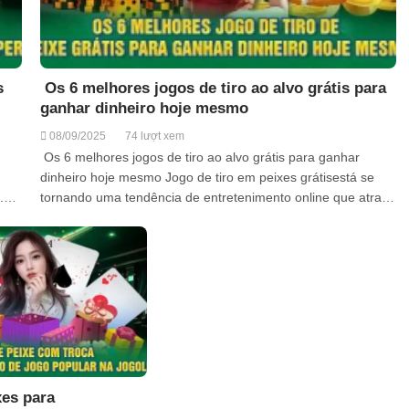
s
Os 6 melhores jogos de tiro ao alvo grátis para
ganhar dinheiro hoje mesmo
08/09/2025
74 lượt xem
Os 6 melhores jogos de tiro ao alvo grátis para ganhar
dinheiro hoje mesmo Jogo de tiro em peixes grátisestá se
.
tornando uma tendência de entretenimento online que atrai
is
uma grande comunidade de pessoas que...
xes para