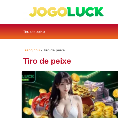
Skip
to
content
Tiro de peixe
Trang chủ
-
Tiro de peixe
Tiro de peixe