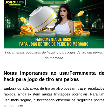
Ferramentas populares de hacking para jogos de tiro em peixes
no mercado
Notas importantes ao usarFerramenta de
hack para jogo de tiro em peixes
Embora os aplicativos de tiro ao alvo possam trazer resultados
rápidos, ainda existem muitas limitações potenciais. Para um
uso mais seguro, é necessário observar os seguintes pontos
importantes: