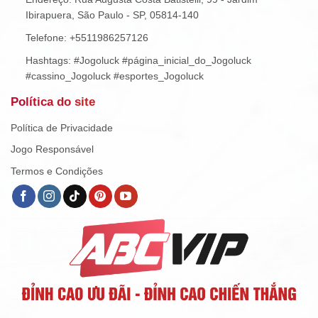
Ibirapuera, São Paulo - SP, 05814-140
Telefone: +5511986257126
Hashtags: #Jogoluck #página_inicial_do_Jogoluck
#cassino_Jogoluck #esportes_Jogoluck
Política do site
Política de Privacidade
Jogo Responsável
Termos e Condições