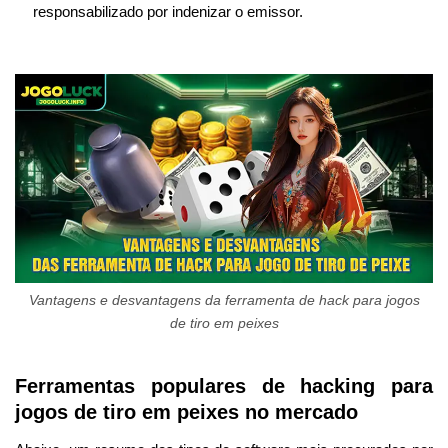
responsabilizado por indenizar o emissor.
Vantagens e desvantagens da ferramenta de hack para jogos
de tiro em peixes
Ferramentas populares de hacking para
jogos de tiro em peixes no mercado