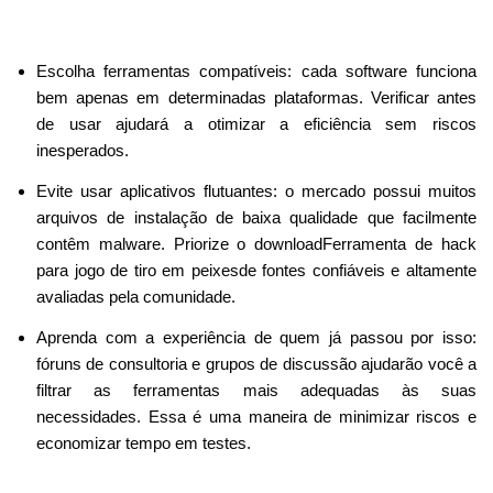
Escolha ferramentas compatíveis: cada software funciona
bem apenas em determinadas plataformas. Verificar antes
de usar ajudará a otimizar a eficiência sem riscos
inesperados.
Evite usar aplicativos flutuantes: o mercado possui muitos
arquivos de instalação de baixa qualidade que facilmente
contêm malware. Priorize o downloadFerramenta de hack
para jogo de tiro em peixesde fontes confiáveis ​​e altamente
avaliadas pela comunidade.
Aprenda com a experiência de quem já passou por isso:
fóruns de consultoria e grupos de discussão ajudarão você a
filtrar as ferramentas mais adequadas às suas
necessidades. Essa é uma maneira de minimizar riscos e
economizar tempo em testes.